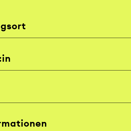
ngsort
:in
ormationen