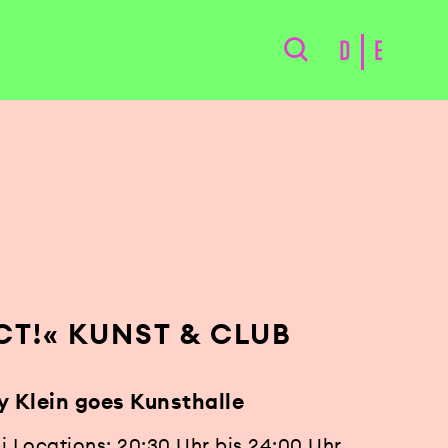
D
E
CT!« KUNST & CLUB
y Klein goes Kunsthalle
ei Locations: 20:30 Uhr bis 24:00 Uhr