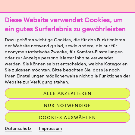
Diese Website verwendet Cookies, um
ein gutes Surferlebnis zu gewährleisten
Dazu gehören wichtige Cookies, die für das Funktionieren
der Website notwendig sind, sowie andere, die nur für
DIVERSITY-
anonyme statistische Zwecke, für Komfort-Einstellungen
oder zur Anzeige personalisierter Inhalte verwendet
THEMENFÜHRUNG
werden. Sie können selbst entscheiden, welche Kategorien
Sie zulassen möchten. Bitte beachten Sie, dass je nach
durch die Ausstellung „Flowers Forever“
Ihren Einstellungen möglicherweise nicht alle Funktionen der
Website zur Verfügung stehen.
Themen wie kulturelle Vielfalt,
ALLE AKZEPTIEREN
Geschlechtsidentität und (soziale) Herkunft
stehen im Fokus.
NUR NOTWENDIGE
Ausstellung, Führungen
COOKIES AUSWÄHLEN
Kunsthalle München
Datenschutz
Impressum